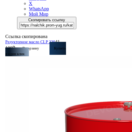
X
WhatsApp
Мой Мир
Скопировать ссылку
Ссылка скопирована
41
Редукторное масло CLP 220
100
₽
В корзину
Купить
в один клик