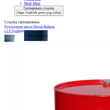
Мой Мир
Скопировать ссылку
Ссылка скопирована
Редукторное масло Devon Reducer
по запросу
CLP Synth
В
корзину
Купить в один
клик