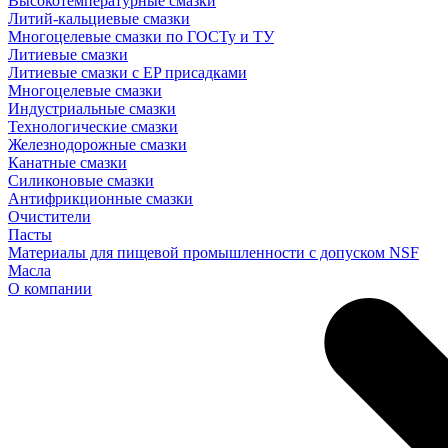
Высокотемпературные смазки
Литий-кальциевые смазки
Многоцелевые смазки по ГОСТу и ТУ
Литиевые смазки
Литиевые смазки с EP присадками
Многоцелевые смазки
Индустриальные смазки
Технологические смазки
Железнодорожные смазки
Канатные смазки
Силиконовые смазки
Антифрикционные смазки
Очистители
Пасты
Материалы для пищевой промышленности с допуском NSF
Масла
О компании