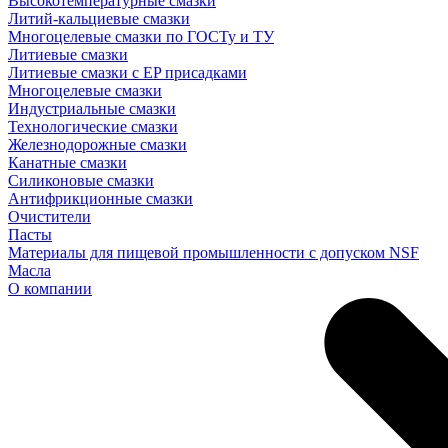
Высокотемпературные смазки
Литий-кальциевые смазки
Многоцелевые смазки по ГОСТу и ТУ
Литиевые смазки
Литиевые смазки с EP присадками
Многоцелевые смазки
Индустриальные смазки
Технологические смазки
Железнодорожные смазки
Канатные смазки
Силиконовые смазки
Антифрикционные смазки
Очистители
Пасты
Материалы для пищевой промышленности с допуском NSF
Масла
О компании